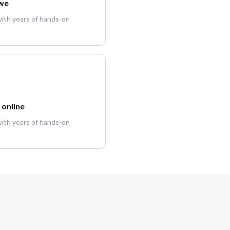
owe
with years of hands-on
 online
with years of hands-on