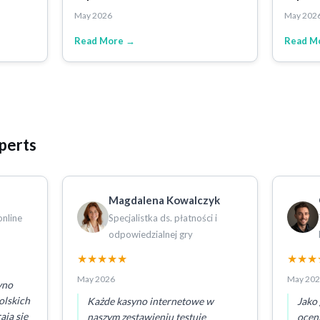
May 2026
May 202
Read More →
Read M
perts
Magdalena Kowalczyk
online
Specjalistka ds. płatności i
odpowiedzialnej gry
★★★★★
★★★
May 2026
May 20
yno
olskich
Każde kasyno internetowe w
Jako
ają się
naszym zestawieniu testuję
ocen