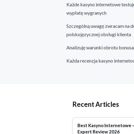
Każde kasyno internetowe testuję
wypłatę wygranych
Szczególną uwagę zwracam na dos
polskojęzycznej obsługi klienta
Analizuję warunki obrotu bonus
Każda recenzja kasyno interneto
Recent Articles
Best Kasyno Internetowe 
Expert Review 2026