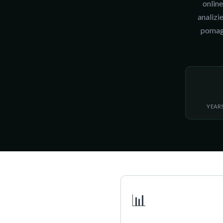
online
analizi
pomaga
YEAR
📊