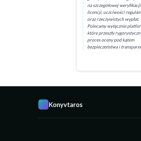
na szczegółowej weryfikacji
licencji, uczciwości regul
oraz rzeczywistych wypłat.
Polecamy wyłącznie platfor
które przeszły rygorystyczn
proces oceny pod kątem
bezpieczeństwa i transpare
Konyvtaros
K