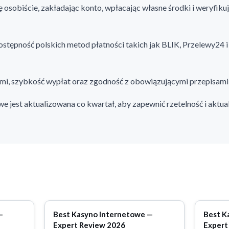
 osobiście, zakładając konto, wpłacając własne środki i weryfikują
tępność polskich metod płatności takich jak BLIK, Przelewy24 i 
ami, szybkość wypłat oraz zgodność z obowiązującymi przepisam
we jest aktualizowana co kwartał, aby zapewnić rzetelność i aktu
—
Best Kasyno Internetowe —
Best K
Expert Review 2026
Expert