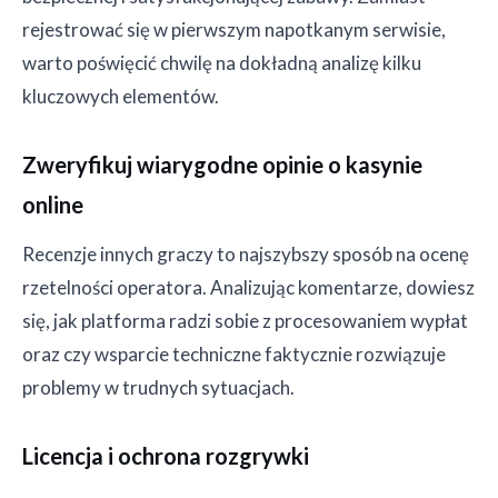
rejestrować się w pierwszym napotkanym serwisie,
warto poświęcić chwilę na dokładną analizę kilku
kluczowych elementów.
Zweryfikuj wiarygodne opinie o kasynie
online
Recenzje innych graczy to najszybszy sposób na ocenę
rzetelności operatora. Analizując komentarze, dowiesz
się, jak platforma radzi sobie z procesowaniem wypłat
oraz czy wsparcie techniczne faktycznie rozwiązuje
problemy w trudnych sytuacjach.
Licencja i ochrona rozgrywki