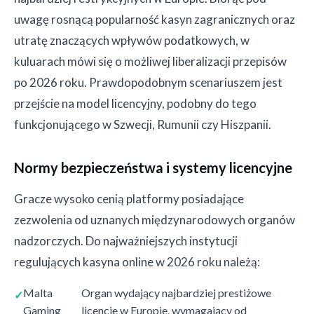
uwagę rosnącą popularność kasyn zagranicznych oraz
utratę znaczących wpływów podatkowych, w
kuluarach mówi się o możliwej liberalizacji przepisów
po 2026 roku. Prawdopodobnym scenariuszem jest
przejście na model licencyjny, podobny do tego
funkcjonującego w Szwecji, Rumunii czy Hiszpanii.
Normy bezpieczeństwa i systemy licencyjne
Gracze wysoko cenią platformy posiadające
zezwolenia od uznanych międzynarodowych organów
nadzorczych. Do najważniejszych instytucji
regulujących kasyna online w 2026 roku należą:
Malta
Organ wydający najbardziej prestiżowe
Gaming
licencje w Europie, wymagający od