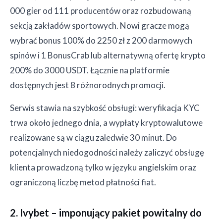
000 gier od 111 producentów oraz rozbudowaną
sekcją zakładów sportowych. Nowi gracze mogą
wybrać bonus 100% do 2250 zł z 200 darmowych
spinów i 1 BonusCrab lub alternatywną ofertę krypto
200% do 3000 USDT. Łącznie na platformie
dostępnych jest 8 różnorodnych promocji.
Serwis stawia na szybkość obsługi: weryfikacja KYC
trwa około jednego dnia, a wypłaty kryptowalutowe
realizowane są w ciągu zaledwie 30 minut. Do
potencjalnych niedogodności należy zaliczyć obsługę
klienta prowadzoną tylko w języku angielskim oraz
ograniczoną liczbę metod płatności fiat.
2. Ivybet – imponujący pakiet powitalny do