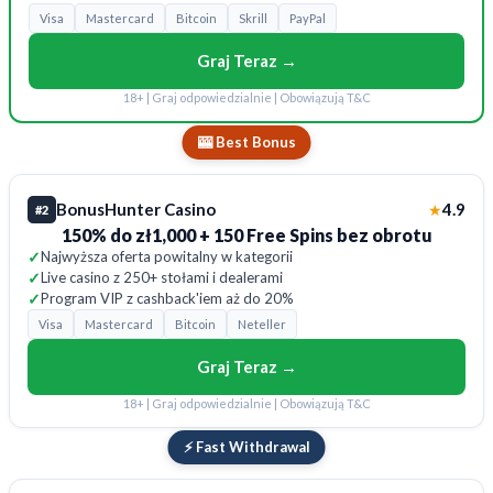
Visa
Mastercard
Bitcoin
Skrill
PayPal
Graj Teraz →
18+ | Graj odpowiedzialnie | Obowiązują T&C
🎰 Best Bonus
BonusHunter Casino
4.9
★
#2
150% do zł1,000 + 150 Free Spins bez obrotu
✓
Najwyższa oferta powitalny w kategorii
✓
Live casino z 250+ stołami i dealerami
✓
Program VIP z cashback'iem aż do 20%
Visa
Mastercard
Bitcoin
Neteller
Graj Teraz →
18+ | Graj odpowiedzialnie | Obowiązują T&C
⚡ Fast Withdrawal