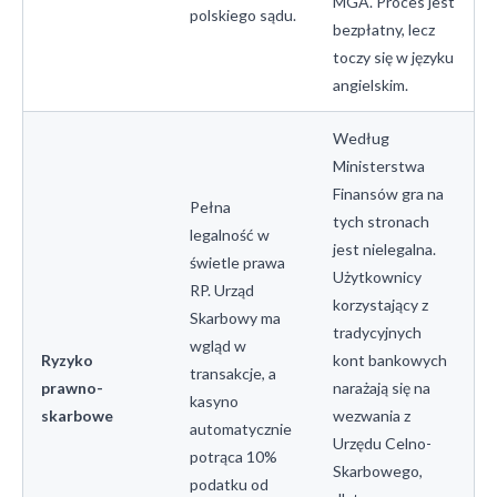
MGA. Proces jest
polskiego sądu.
bezpłatny, lecz
toczy się w języku
angielskim.
Według
Ministerstwa
Finansów gra na
Pełna
tych stronach
legalność w
jest nielegalna.
świetle prawa
Użytkownicy
RP. Urząd
korzystający z
Skarbowy ma
tradycyjnych
wgląd w
Ryzyko
kont bankowych
transakcje, a
prawno-
narażają się na
kasyno
skarbowe
wezwania z
automatycznie
Urzędu Celno-
potrąca 10%
Skarbowego,
podatku od