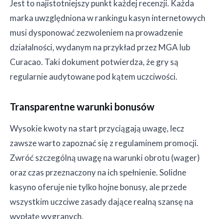
Jest to najistotniejszy punkt każdej recenzji. Każda
marka uwzględniona w rankingu kasyn internetowych
musi dysponować zezwoleniem na prowadzenie
działalności, wydanym na przykład przez MGA lub
Curacao. Taki dokument potwierdza, że gry są
regularnie audytowane pod kątem uczciwości.
Transparentne warunki bonusów
Wysokie kwoty na start przyciągają uwagę, lecz
zawsze warto zapoznać się z regulaminem promocji.
Zwróć szczególną uwagę na warunki obrotu (wager)
oraz czas przeznaczony na ich spełnienie. Solidne
kasyno oferuje nie tylko hojne bonusy, ale przede
wszystkim uczciwe zasady dające realną szansę na
wypłatę wygranych.