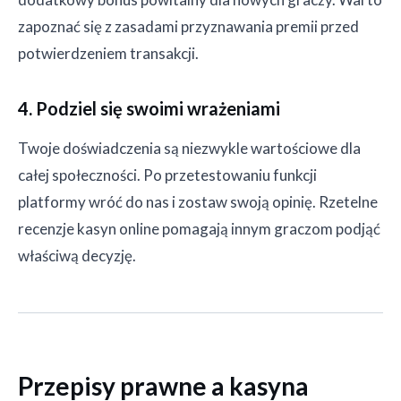
zapoznać się z zasadami przyznawania premii przed
potwierdzeniem transakcji.
4. Podziel się swoimi wrażeniami
Twoje doświadczenia są niezwykle wartościowe dla
całej społeczności. Po przetestowaniu funkcji
platformy wróć do nas i zostaw swoją opinię. Rzetelne
recenzje kasyn online pomagają innym graczom podjąć
właściwą decyzję.
Przepisy prawne a kasyna