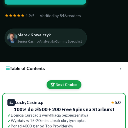
★★★★★
4.9/5 — Verified by 846 readers
Marek Kowalczyk
Senior Casino Analyst & iGaming Specialist
☰
Table of Contents
▼
🏆 Best Choice
LuckyCasino.pl
5.0
★
#1
100% do zł500 + 200 Free Spins na Starburst
✓
Licencja Curaçao z weryfikacją bezpieczeństwa
✓
Wypłaty w 15-20 minut, brak ukrytych opłat
✓
Ponad 4000 gier od Top Provider'ów