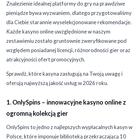
Znalezienie idealnej platformy do gry na prawdziwe
pieniądze bywa wyzwaniem, dlatego przygotowaliśmy
dla Ciebie starannie wyselekcjonowane rekomendacje.
Każde kasyno online uwzględnione w naszym
zestawieniu zostało gruntownie zweryfikowane pod
względem posiadanej licencji, różnorodności gier oraz
atrakcyjności ofert promocyjnych.
Sprawdź, które kasyna zasługują na Twoją uwagę i
oferują najwyższą jakość usług w 2026 roku.
1. OnlySpins – innowacyjne kasyno online z
ogromną kolekcją gier
OnlySpins to jedno z najlepszych wypłacalnych kasyn w
Polsce, które imponuje biblioteką przekraczającą 10