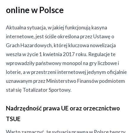
online w Polsce
Aktualna sytuacja, w jakiej funkcjonują kasyna
internetowe, jest ściśle określona przez Ustawę o
Grach Hazardowych, której kluczowa nowelizacja
weszła w życie 1 kwietnia 2017 roku. Regulacje te
wprowadziły państwowy monopol na gry liczbowe i
loterie, a w przestrzeni internetowej jedynym oficjalnie
uznawanym przez Ministerstwo Finansów podmiotem
stał się Totalizator Sportowy.
Nadrzędność prawa UE oraz orzecznictwo
TSUE
Warto zaznaczyć, że sytuacja prawna w Polsce tworzy