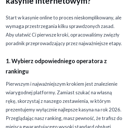
kasynie internetowym?
Start w kasynie online to proces nieskomplikowany, ale
wymaga przestrzegania kilku sprawdzonych zasad.
Aby ułatwić Ci pierwsze kroki, opracowaliśmy zwięzły
poradnik przeprowadzający przez najważniejsze etapy.
1. Wybierz odpowiedniego operatora z
rankingu
Pierwszym i najważniejszym krokiem jest znalezienie
wiarygodnej platformy. Zamiast szukać na własną
rękę, skorzystaj z naszego zestawienia, w którym
prezentujemy wyłącznie najlepsze kasyna na rok 2026.
Przeglądając nasz ranking, masz pewność, że trafisz do
miejsca gwarantującego wysoki standard obsługi.